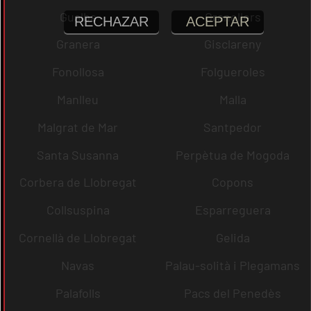
Gualba
Granollers
RECHAZAR
ACEPTAR
Granera
Gisclareny
Fonollosa
Folgueroles
Manlleu
Malla
Malgrat de Mar
Santpedor
Santa Susanna
Perpètua de Mogoda
Corbera de Llobregat
Copons
Collsuspina
Esparreguera
Cornellà de Llobregat
Gelida
Navas
Palau-solità i Plegamans
Palafolls
Pacs del Penedès