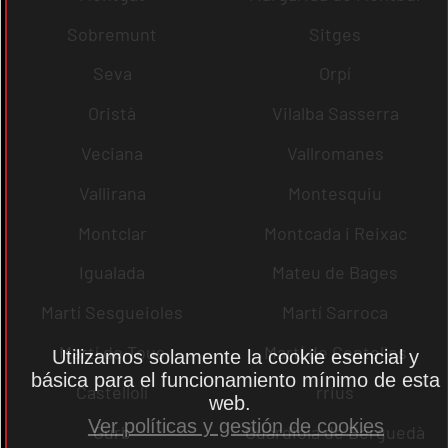
Sobremunt
Sitges
Seva
Orpí
Oristà
Vilalba Sasserra
Veciana
Vallromanes
Vallirana
Montesquiu
Montclar
Montcada i Reixac
Igualada
Mateu de Bages
Martí Sesgueioles
Martí Sarroca
Martí de Tous
Martí de Centelles
Utilizamos solamente la cookie esencial y
básica para el funcionamiento mínimo de esta
Castellolí
rrius
web.
Ver políticas y gestión de cookies
Gurb
Guardiola de Berguedà