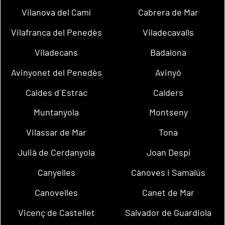
Vilanova del Camí
Cabrera de Mar
Vilafranca del Penedès
Viladecavalls
Viladecans
Badalona
Avinyonet del Penedès
Avinyó
Caldes d´Estrac
Calders
Muntanyola
Montseny
Vilassar de Mar
Tona
Julià de Cerdanyola
Joan Despí
Canyelles
Cànoves i Samalús
Canovelles
Canet de Mar
Vicenç de Castellet
Salvador de Guardiola