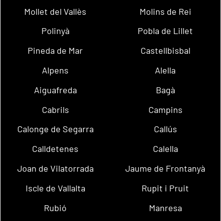
Mollet del Vallès
Molins de Rei
Polinyà
Pobla de Lillet
Pineda de Mar
Castellbisbal
Alpens
Alella
Aiguafreda
Bagà
Cabrils
Campins
Calonge de Segarra
Callús
Calldetenes
Calella
Joan de Vilatorrada
Jaume de Frontanyà
Iscle de Vallalta
Rupit i Pruit
Rubió
Manresa