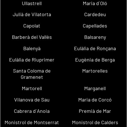
Ullastrell
Maria d´Oló
Julià de Vilatorta
Cardedeu
Capolat
Capellades
Barberà del Vallès
Balsareny
Balenyà
Eulàlia de Ronçana
Eulàlia de Riuprimer
Eugènia de Berga
Santa Coloma de
Martorelles
Gramenet
Martorell
Marganell
Vilanova de Sau
Maria de Corcó
Cabrera d´Anoia
Premià de Mar
Monistrol de Montserrat
Monistrol de Calders