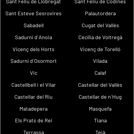
Sant Feliu de Llobregat
Sant Feliu de Codines
Sant Esteve Sesrovires
Palautordera
Sabadell
Cugat del Vallès
Sadurní d´Anoia
Cecília de Voltregà
Vicenç dels Horts
Vicenç de Torelló
Sadurní d´Osormort
Vilada
Vic
Calaf
Castellbell i el Vilar
Castellar del Vallès
Castellar del Riu
Castellar de n´Hug
Matadepera
Masquefa
Els Prats de Rei
Tiana
Terrassa
Teià