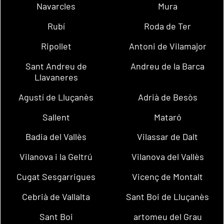
Navarcles
Mura
Rubí
Roda de Ter
Ripollet
Antoni de Vilamajor
Sant Andreu de
Andreu de la Barca
Llavaneres
Agustí de Lluçanès
Adrià de Besòs
Sallent
Mataró
Badia del Vallès
Vilassar de Dalt
Vilanova i la Geltrú
Vilanova del Vallès
Cugat Sesgarrigues
Vicenç de Montalt
Cebrià de Vallalta
Sant Boi de Lluçanès
Sant Boi
artomeu del Grau