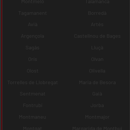
Montmeló
Talamanca
Tagamanent
Borredà
Avià
Artés
Argençola
Castellnou de Bages
Sagàs
Lluçà
Orís
Olvan
Olost
Olivella
Torrelles de Llobregat
Maria de Besora
Sentmenat
Gaià
Fontrubí
Jorba
Montmaneu
Montmajor
Montgat
Margarida de Montbui