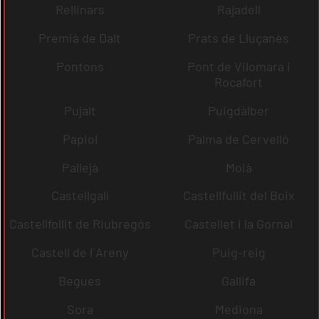
Rellinars
Rajadell
Premià de Dalt
Prats de Lluçanès
Pontons
Pont de Vilomara i
Rocafort
Pujalt
Puigdàlber
Papiol
Palma de Cervelló
Pallejà
Moià
Castellgalí
Castellfullit del Boix
Castellfollit de Riubregós
Castellet i la Gornal
Castell de l´Areny
Puig-reig
Begues
Gallifa
Sora
Mediona