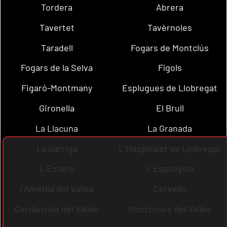
Tordera
Abrera
Tavertet
Tavèrnoles
Taradell
Fogars de Montclús
Fogars de la Selva
Fígols
Figaró-Montmany
Esplugues de Llobregat
Gironella
El Brull
La Llacuna
La Granada
La Garriga
L´Hospitalet de Llobregat
L´Estany
L´Espunyola
l´Ametlla del Vallès
Cervelló
Cerdanyola del Vallès
Montornès del Vallès