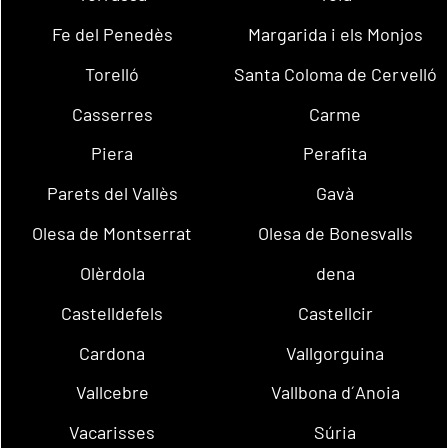
Fe del Penedès
Margarida i els Monjos
Torelló
Santa Coloma de Cervelló
Casserres
Carme
Piera
Perafita
Parets del Vallès
Gavà
Olesa de Montserrat
Olesa de Bonesvalls
Olèrdola
dena
Castelldefels
Castellcir
Cardona
Vallgorguina
Vallcebre
Vallbona d´Anoia
Vacarisses
Súria