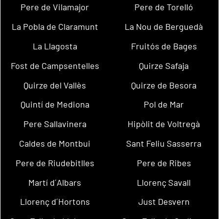
Pere de Vilamajor
Pere de Torelló
La Pobla de Claramunt
La Nou de Berguedà
La Llagosta
Fruitós de Bages
Fost de Campsentelles
Quirze Safaja
Quirze del Vallès
Quirze de Besora
Quintí de Mediona
Pol de Mar
Pere Sallavinera
Hipòlit de Voltregà
Caldes de Montbui
Sant Feliu Sasserra
Pere de Riudebitlles
Pere de Ribes
Martí d´Albars
Llorenç Savall
Llorenç d´Hortons
Just Desvern