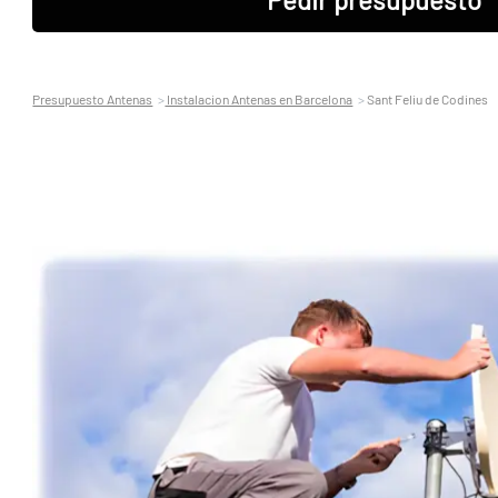
Presupuesto Antenas
Instalacion Antenas en Barcelona
Sant Feliu de Codines