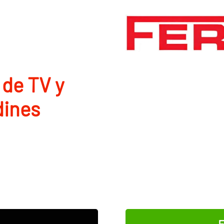
 de TV y
dines
E