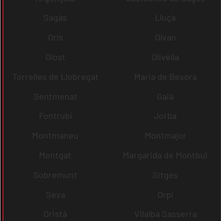
Sagàs
Lluçà
Orís
Olvan
Olost
Olivella
Torrelles de Llobregat
Maria de Besora
Sentmenat
Gaià
Fontrubí
Jorba
Montmaneu
Montmajor
Montgat
Margarida de Montbui
Sobremunt
Sitges
Seva
Orpí
Oristà
Vilalba Sasserra