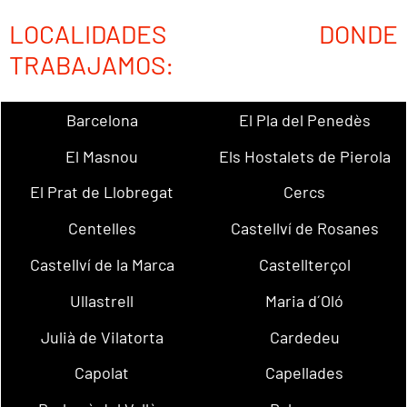
LOCALIDADES DONDE
TRABAJAMOS:
Barcelona
El Pla del Penedès
El Masnou
Els Hostalets de Pierola
El Prat de Llobregat
Cercs
Centelles
Castellví de Rosanes
Castellví de la Marca
Castellterçol
Ullastrell
Maria d´Oló
Julià de Vilatorta
Cardedeu
Capolat
Capellades