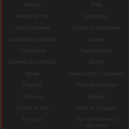
Manlleu
Malla
Malgrat de Mar
Santpedor
Santa Susanna
Perpètua de Mogoda
Corbera de Llobregat
Copons
Collsuspina
Esparreguera
Cornellà de Llobregat
Gelida
Navas
Palau-solità i Plegamans
Palafolls
Pacs del Penedès
Rellinars
Rajadell
Premià de Dalt
Prats de Lluçanès
Pontons
Pont de Vilomara i
Rocafort