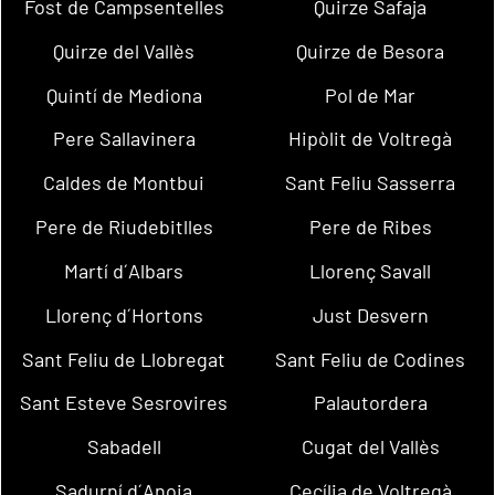
Fost de Campsentelles
Quirze Safaja
Quirze del Vallès
Quirze de Besora
Quintí de Mediona
Pol de Mar
Pere Sallavinera
Hipòlit de Voltregà
Caldes de Montbui
Sant Feliu Sasserra
Pere de Riudebitlles
Pere de Ribes
Martí d´Albars
Llorenç Savall
Llorenç d´Hortons
Just Desvern
Sant Feliu de Llobregat
Sant Feliu de Codines
Sant Esteve Sesrovires
Palautordera
Sabadell
Cugat del Vallès
Sadurní d´Anoia
Cecília de Voltregà