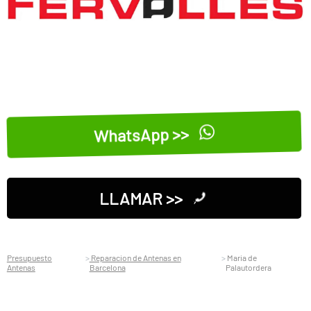
WhatsApp >>
LLAMAR >>
Presupuesto
Reparacion de Antenas en
Maria de
Antenas
Barcelona
Palautordera