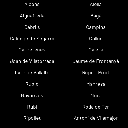
Alpens
Alella
Aiguafreda
Bagà
Cabrils
Campins
Calonge de Segarra
Callús
Calldetenes
Calella
Joan de Vilatorrada
Jaume de Frontanyà
Iscle de Vallalta
Rupit i Pruit
Rubió
Manresa
Navarcles
Mura
Rubí
Roda de Ter
Ripollet
Antoni de Vilamajor