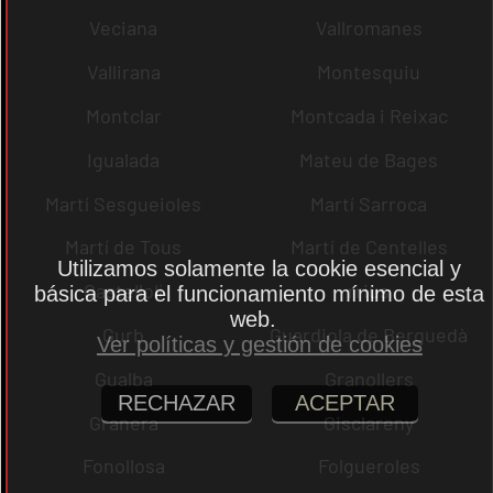
Veciana
Vallromanes
Vallirana
Montesquiu
Montclar
Montcada i Reixac
Igualada
Mateu de Bages
Martí Sesgueioles
Martí Sarroca
Martí de Tous
Martí de Centelles
Utilizamos solamente la cookie esencial y
Castellolí
rrius
básica para el funcionamiento mínimo de esta
web.
Gurb
Guardiola de Berguedà
Ver políticas y gestión de cookies
Gualba
Granollers
RECHAZAR
ACEPTAR
Granera
Gisclareny
Fonollosa
Folgueroles