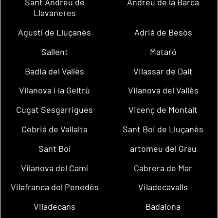
Sant Andreu de
Andreu de la Barca
Llavaneres
Agustí de Lluçanès
Adrià de Besòs
Sallent
Mataró
Badia del Vallès
Vilassar de Dalt
Vilanova i la Geltrú
Vilanova del Vallès
Cugat Sesgarrigues
Vicenç de Montalt
Cebrià de Vallalta
Sant Boi de Lluçanès
Sant Boi
artomeu del Grau
Vilanova del Camí
Cabrera de Mar
Vilafranca del Penedès
Viladecavalls
Viladecans
Badalona