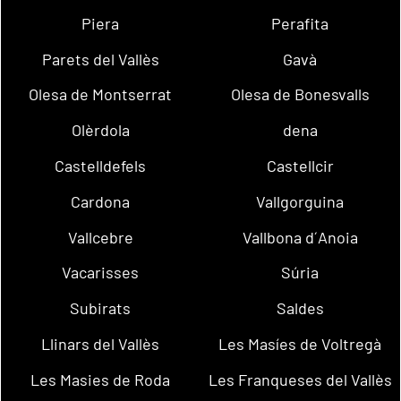
Piera
Perafita
Parets del Vallès
Gavà
Olesa de Montserrat
Olesa de Bonesvalls
Olèrdola
dena
Castelldefels
Castellcir
Cardona
Vallgorguina
Vallcebre
Vallbona d´Anoia
Vacarisses
Súria
Subirats
Saldes
Llinars del Vallès
Les Masíes de Voltregà
Les Masies de Roda
Les Franqueses del Vallès