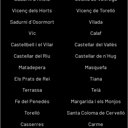
Vicenç dels Horts
Vicenç de Torelló
Sadurní d´Osormort
Vilada
Vic
Calaf
Castellbell i el Vilar
Castellar del Vallès
Castellar del Riu
Castellar de n´Hug
Matadepera
Masquefa
Els Prats de Rei
Tiana
Terrassa
Teià
Fe del Penedès
Margarida i els Monjos
Torelló
Santa Coloma de Cervelló
Casserres
Carme