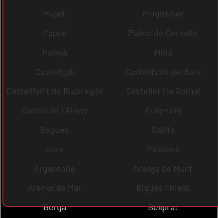
Pujalt
Puigdàlber
Papiol
Palma de Cervelló
Pallejà
Moià
Castellgalí
Castellfullit del Boix
Castellfollit de Riubregós
Castellet i la Gornal
Castell de l´Areny
Puig-reig
Begues
Gallifa
Sora
Mediona
Argentona
Arenys de Munt
Arenys de Mar
Bigues i Riells
Berga
Bellprat