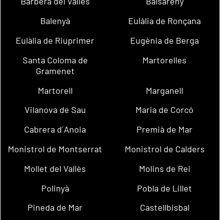
Barberà del Vallès
Balsareny
Balenyà
Eulàlia de Ronçana
Eulàlia de Riuprimer
Eugènia de Berga
Santa Coloma de
Martorelles
Gramenet
Martorell
Marganell
Vilanova de Sau
Maria de Corcó
Cabrera d´Anoia
Premià de Mar
Monistrol de Montserrat
Monistrol de Calders
Mollet del Vallès
Molins de Rei
Polinyà
Pobla de Lillet
Pineda de Mar
Castellbisbal