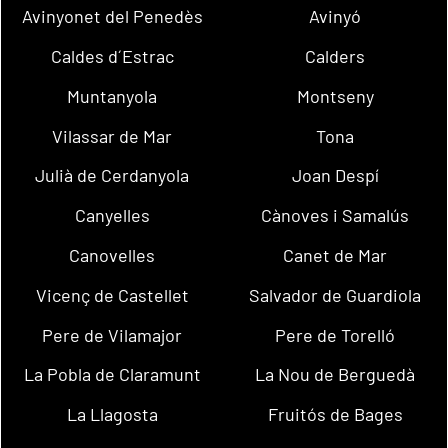
Avinyonet del Penedès
Avinyó
Caldes d´Estrac
Calders
Muntanyola
Montseny
Vilassar de Mar
Tona
Julià de Cerdanyola
Joan Despí
Canyelles
Cànoves i Samalús
Canovelles
Canet de Mar
Vicenç de Castellet
Salvador de Guardiola
Pere de Vilamajor
Pere de Torelló
La Pobla de Claramunt
La Nou de Berguedà
La Llagosta
Fruitós de Bages