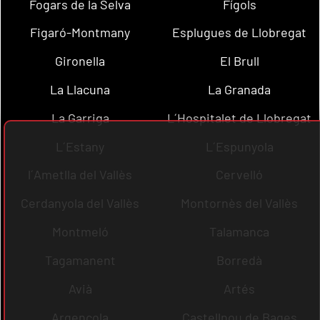
Fogars de la Selva
Fígols
Figaró-Montmany
Esplugues de Llobregat
Gironella
El Brull
La Llacuna
La Granada
La Garriga
L´Hospitalet de Llobregat
L´Estany
L´Espunyola
l´Ametlla del Vallès
Cervelló
Cerdanyola del Vallès
Montornès del Vallès
Montmeló
Talamanca
Tagamanent
Borredà
Avià
Artés
Argençola
Castellnou de Bages