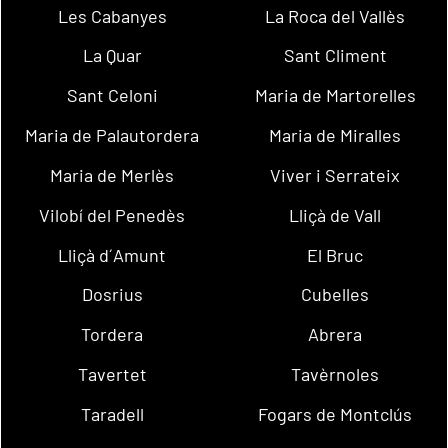
Les Cabanyes
La Roca del Vallès
La Quar
Sant Climent
Sant Celoni
Maria de Martorelles
Maria de Palautordera
Maria de Miralles
Maria de Merlès
Viver i Serrateix
Vilobí del Penedès
Lliçà de Vall
Lliçà d´Amunt
El Bruc
Dosrius
Cubelles
Tordera
Abrera
Tavertet
Tavèrnoles
Taradell
Fogars de Montclús