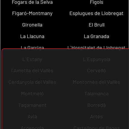
Fogars de la Selva
Fígols
Figaró-Montmany
Esplugues de Llobregat
Gironella
El Brull
La Llacuna
La Granada
La Garriga
L´Hospitalet de Llobregat
L´Estany
L´Espunyola
l´Ametlla del Vallès
Cervelló
Cerdanyola del Vallès
Montornès del Vallès
Montmeló
Talamanca
Tagamanent
Borredà
Avià
Artés
Argençola
Castellnou de Bages