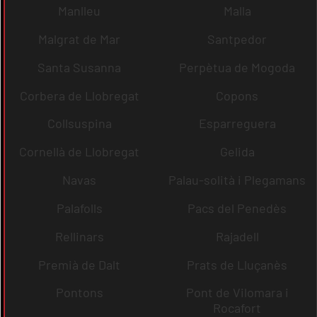
Manlleu
Malla
Malgrat de Mar
Santpedor
Santa Susanna
Perpètua de Mogoda
Corbera de Llobregat
Copons
Collsuspina
Esparreguera
Cornellà de Llobregat
Gelida
Navas
Palau-solità i Plegamans
Palafolls
Pacs del Penedès
Rellinars
Rajadell
Premià de Dalt
Prats de Lluçanès
Pontons
Pont de Vilomara i
Rocafort