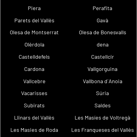
Piera
Perafita
Parets del Vallès
Gavà
Olesa de Montserrat
Olesa de Bonesvalls
Olèrdola
dena
Castelldefels
Castellcir
Cardona
Vallgorguina
Vallcebre
Vallbona d´Anoia
Vacarisses
Súria
Subirats
Saldes
Llinars del Vallès
Les Masíes de Voltregà
Les Masies de Roda
Les Franqueses del Vallès