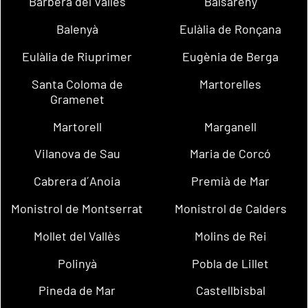
Barberà del Vallès
Balsareny
Balenyà
Eulàlia de Ronçana
Eulàlia de Riuprimer
Eugènia de Berga
Santa Coloma de
Martorelles
Gramenet
Martorell
Marganell
Vilanova de Sau
Maria de Corcó
Cabrera d´Anoia
Premià de Mar
Monistrol de Montserrat
Monistrol de Calders
Mollet del Vallès
Molins de Rei
Polinyà
Pobla de Lillet
Pineda de Mar
Castellbisbal