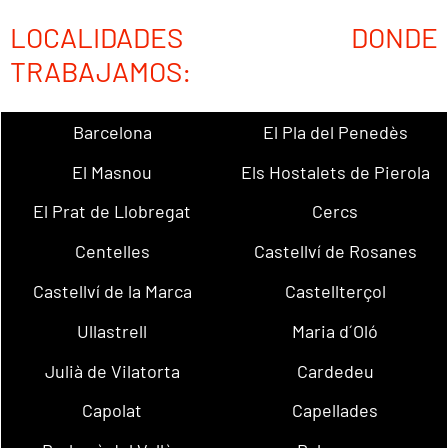
LOCALIDADES DONDE
TRABAJAMOS:
Barcelona
El Pla del Penedès
El Masnou
Els Hostalets de Pierola
El Prat de Llobregat
Cercs
Centelles
Castellví de Rosanes
Castellví de la Marca
Castellterçol
Ullastrell
Maria d´Oló
Julià de Vilatorta
Cardedeu
Capolat
Capellades