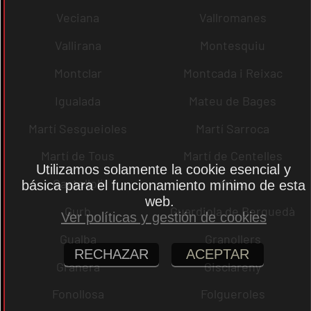
Veciana
Vallromanes
Vallirana
Montesquiu
Montclar
Montcada i Reixac
Igualada
Mateu de Bages
Martí Sesgueioles
Martí Sarroca
Martí de Tous
Martí de Centelles
Utilizamos solamente la cookie esencial y
Castellolí
rrius
básica para el funcionamiento mínimo de esta
web.
Gurb
Guardiola de Berguedà
Ver políticas y gestión de cookies
Gualba
Granollers
RECHAZAR
ACEPTAR
Granera
Gisclareny
Fonollosa
Folgueroles