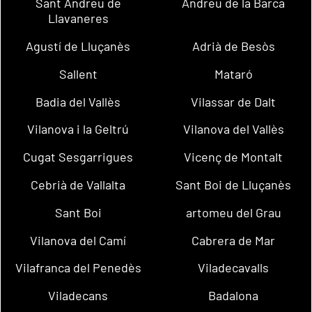
Sant Andreu de
Andreu de la Barca
Llavaneres
Agustí de Lluçanès
Adrià de Besòs
Sallent
Mataró
Badia del Vallès
Vilassar de Dalt
Vilanova i la Geltrú
Vilanova del Vallès
Cugat Sesgarrigues
Vicenç de Montalt
Cebrià de Vallalta
Sant Boi de Lluçanès
Sant Boi
artomeu del Grau
Vilanova del Camí
Cabrera de Mar
Vilafranca del Penedès
Viladecavalls
Viladecans
Badalona