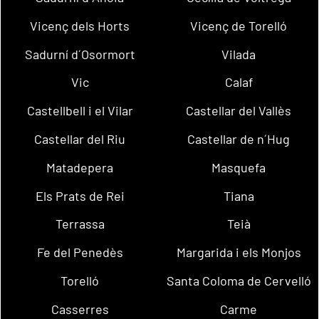
Vicenç dels Horts
Vicenç de Torelló
Sadurní d´Osormort
Vilada
Vic
Calaf
Castellbell i el Vilar
Castellar del Vallès
Castellar del Riu
Castellar de n´Hug
Matadepera
Masquefa
Els Prats de Rei
Tiana
Terrassa
Teià
Fe del Penedès
Margarida i els Monjos
Torelló
Santa Coloma de Cervelló
Casserres
Carme