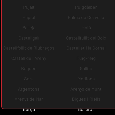
Pujalt
Puigdàlber
Papiol
Palma de Cervelló
Pallejà
Moià
Castellgalí
Castellfullit del Boix
Castellfollit de Riubregós
Castellet i la Gornal
Castell de l´Areny
Puig-reig
Begues
Gallifa
Sora
Mediona
Argentona
Arenys de Munt
Arenys de Mar
Bigues i Riells
Berga
Bellprat