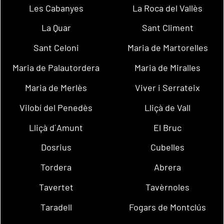
Les Cabanyes
La Roca del Vallès
La Quar
Sant Climent
Sant Celoni
Maria de Martorelles
Maria de Palautordera
Maria de Miralles
Maria de Merlès
Viver i Serrateix
Vilobí del Penedès
Lliçà de Vall
Lliçà d´Amunt
El Bruc
Dosrius
Cubelles
Tordera
Abrera
Tavertet
Tavèrnoles
Taradell
Fogars de Montclús