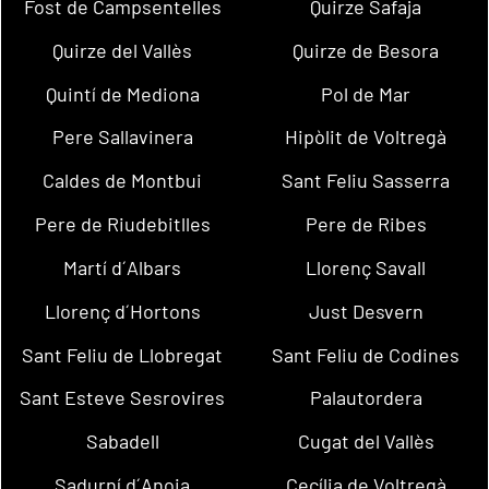
Fost de Campsentelles
Quirze Safaja
Quirze del Vallès
Quirze de Besora
Quintí de Mediona
Pol de Mar
Pere Sallavinera
Hipòlit de Voltregà
Caldes de Montbui
Sant Feliu Sasserra
Pere de Riudebitlles
Pere de Ribes
Martí d´Albars
Llorenç Savall
Llorenç d´Hortons
Just Desvern
Sant Feliu de Llobregat
Sant Feliu de Codines
Sant Esteve Sesrovires
Palautordera
Sabadell
Cugat del Vallès
Sadurní d´Anoia
Cecília de Voltregà