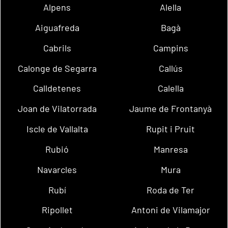
Alpens
Alella
Aiguafreda
Bagà
Cabrils
Campins
Calonge de Segarra
Callús
Calldetenes
Calella
Joan de Vilatorrada
Jaume de Frontanyà
Iscle de Vallalta
Rupit i Pruit
Rubió
Manresa
Navarcles
Mura
Rubí
Roda de Ter
Ripollet
Antoni de Vilamajor