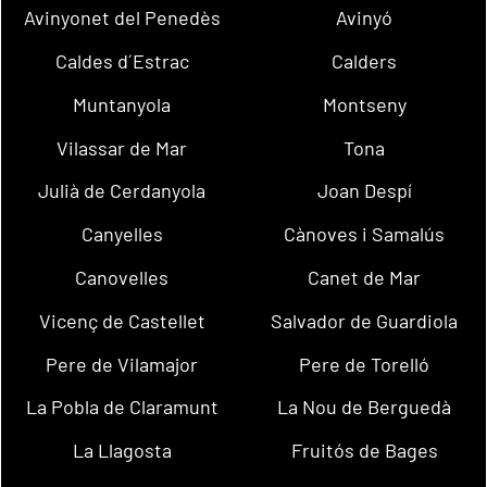
Avinyonet del Penedès
Avinyó
Caldes d´Estrac
Calders
Muntanyola
Montseny
Vilassar de Mar
Tona
Julià de Cerdanyola
Joan Despí
Canyelles
Cànoves i Samalús
Canovelles
Canet de Mar
Vicenç de Castellet
Salvador de Guardiola
Pere de Vilamajor
Pere de Torelló
La Pobla de Claramunt
La Nou de Berguedà
La Llagosta
Fruitós de Bages