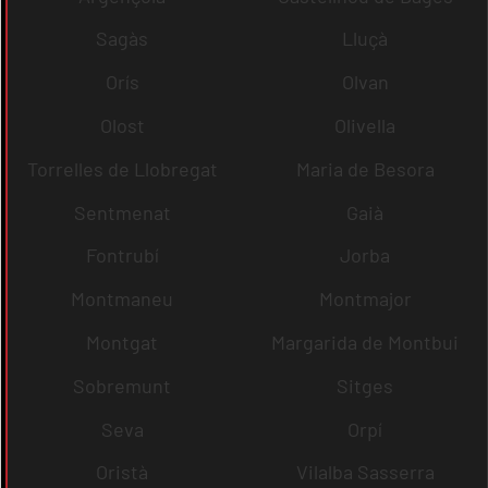
Sagàs
Lluçà
Orís
Olvan
Olost
Olivella
Torrelles de Llobregat
Maria de Besora
Sentmenat
Gaià
Fontrubí
Jorba
Montmaneu
Montmajor
Montgat
Margarida de Montbui
Sobremunt
Sitges
Seva
Orpí
Oristà
Vilalba Sasserra