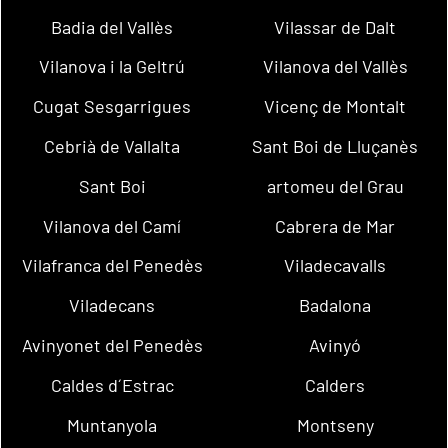
Badia del Vallès
Vilassar de Dalt
Vilanova i la Geltrú
Vilanova del Vallès
Cugat Sesgarrigues
Vicenç de Montalt
Cebrià de Vallalta
Sant Boi de Lluçanès
Sant Boi
artomeu del Grau
Vilanova del Camí
Cabrera de Mar
Vilafranca del Penedès
Viladecavalls
Viladecans
Badalona
Avinyonet del Penedès
Avinyó
Caldes d´Estrac
Calders
Muntanyola
Montseny