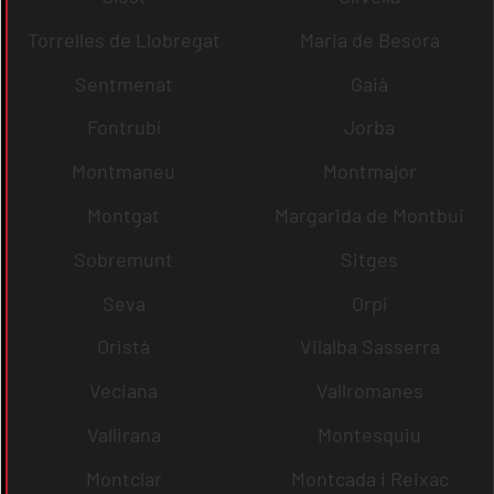
Torrelles de Llobregat
Maria de Besora
Sentmenat
Gaià
Fontrubí
Jorba
Montmaneu
Montmajor
Montgat
Margarida de Montbui
Sobremunt
Sitges
Seva
Orpí
Oristà
Vilalba Sasserra
Veciana
Vallromanes
Vallirana
Montesquiu
Montclar
Montcada i Reixac