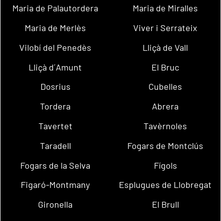
Maria de Palautordera
Maria de Miralles
Maria de Merlès
Viver i Serrateix
Vilobí del Penedès
Lliçà de Vall
Lliçà d´Amunt
El Bruc
Dosrius
Cubelles
Tordera
Abrera
Tavertet
Tavèrnoles
Taradell
Fogars de Montclús
Fogars de la Selva
Fígols
Figaró-Montmany
Esplugues de Llobregat
Gironella
El Brull