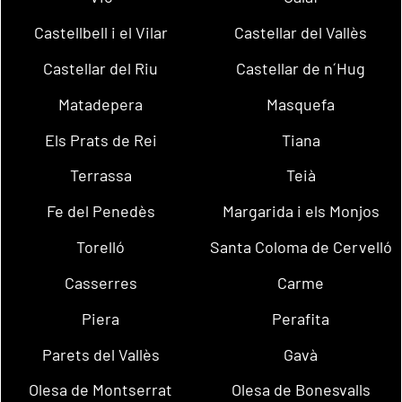
Castellbell i el Vilar
Castellar del Vallès
Castellar del Riu
Castellar de n´Hug
Matadepera
Masquefa
Els Prats de Rei
Tiana
Terrassa
Teià
Fe del Penedès
Margarida i els Monjos
Torelló
Santa Coloma de Cervelló
Casserres
Carme
Piera
Perafita
Parets del Vallès
Gavà
Olesa de Montserrat
Olesa de Bonesvalls