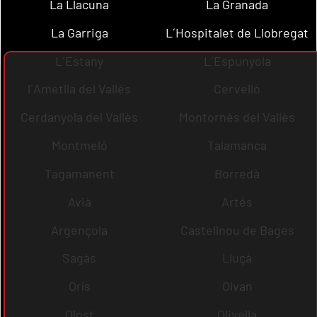
La Llacuna
La Granada
La Garriga
L´Hospitalet de Llobregat
L´Estany
L´Espunyola
l´Ametlla del Vallès
Cervelló
Cerdanyola del Vallès
Montornès del Vallès
Montmeló
Talamanca
Tagamanent
Borredà
Avià
Artés
Argençola
Castellnou de Bages
Sagàs
Lluçà
Orís
Olvan
Olost
Olivella