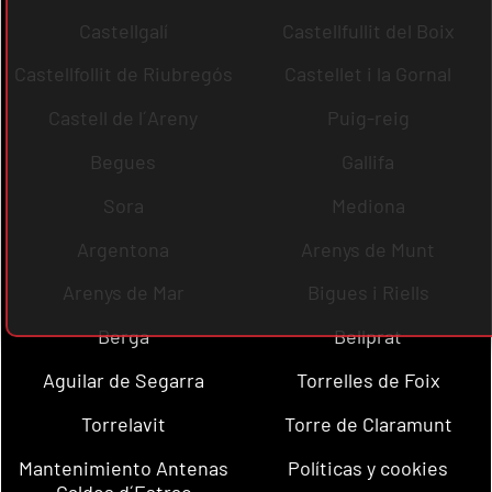
Castellgalí
Castellfullit del Boix
Castellfollit de Riubregós
Castellet i la Gornal
Castell de l´Areny
Puig-reig
Begues
Gallifa
Sora
Mediona
Argentona
Arenys de Munt
Arenys de Mar
Bigues i Riells
Berga
Bellprat
Aguilar de Segarra
Torrelles de Foix
Torrelavit
Torre de Claramunt
Mantenimiento Antenas
Políticas y cookies
Caldes d´Estrac