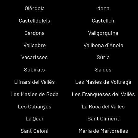
Olèrdola
dena
Castelldefels
Castellcir
Cardona
Vallgorguina
Vallcebre
Vallbona d´Anoia
Vacarisses
Súria
Subirats
Saldes
Llinars del Vallès
Les Masíes de Voltregà
Les Masies de Roda
Les Franqueses del Vallès
Les Cabanyes
La Roca del Vallès
La Quar
Sant Climent
Sant Celoni
Maria de Martorelles