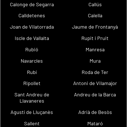
Calonge de Segarra
Callús
Calldetenes
Calella
Joan de Vilatorrada
Jaume de Frontanyà
Iscle de Vallalta
Rupit i Pruit
Rubió
Manresa
Navarcles
Mura
Rubí
Roda de Ter
Ripollet
Antoni de Vilamajor
Sant Andreu de
Andreu de la Barca
Llavaneres
Agustí de Lluçanès
Adrià de Besòs
Sallent
Mataró