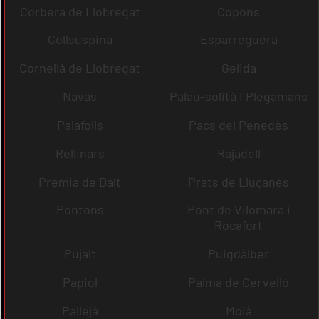
Corbera de Llobregat
Copons
Collsuspina
Esparreguera
Cornellà de Llobregat
Gelida
Navas
Palau-solità i Plegamans
Palafolls
Pacs del Penedès
Rellinars
Rajadell
Premià de Dalt
Prats de Lluçanès
Pontons
Pont de Vilomara i
Rocafort
Pujalt
Puigdàlber
Papiol
Palma de Cervelló
Pallejà
Moià