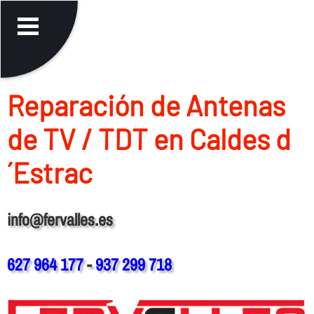
Reparación de Antenas
de TV / TDT en Caldes d
´Estrac
info@fervalles.es
627 964 177
-
937 299 718