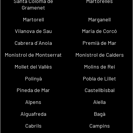
Santa Coloma de
Martorelles
Gramenet
Martorell
Marganell
Vilanova de Sau
Maria de Corcó
Cabrera d´Anoia
Premià de Mar
Monistrol de Montserrat
Monistrol de Calders
Mollet del Vallès
Molins de Rei
Polinyà
Pobla de Lillet
Pineda de Mar
Castellbisbal
Alpens
Alella
Aiguafreda
Bagà
Cabrils
Campins