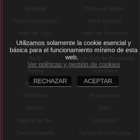
Igualada
Mateu de Bages
Martí Sesgueioles
Martí Sarroca
Martí de Tous
Martí de Centelles
Utilizamos solamente la cookie esencial y
Castellolí
rrius
básica para el funcionamiento mínimo de esta
web.
Gurb
Guardiola de Berguedà
Ver políticas y gestión de cookies
Gualba
Granollers
RECHAZAR
ACEPTAR
Granera
Gisclareny
Fonollosa
Folgueroles
Manlleu
Malla
Malgrat de Mar
Santpedor
Santa Susanna
Perpètua de Mogoda