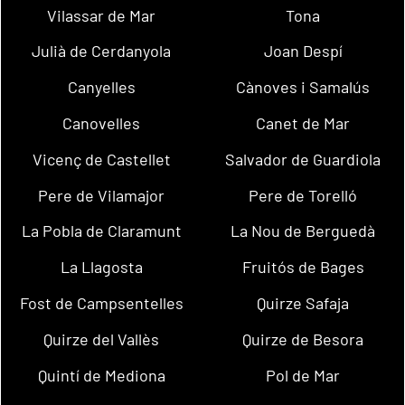
Vilassar de Mar
Tona
Julià de Cerdanyola
Joan Despí
Canyelles
Cànoves i Samalús
Canovelles
Canet de Mar
Vicenç de Castellet
Salvador de Guardiola
Pere de Vilamajor
Pere de Torelló
La Pobla de Claramunt
La Nou de Berguedà
La Llagosta
Fruitós de Bages
Fost de Campsentelles
Quirze Safaja
Quirze del Vallès
Quirze de Besora
Quintí de Mediona
Pol de Mar