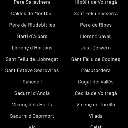
Pere Sallavinera
Hipòlit de Voltregà
Caldes de Montbui
Sant Feliu Sasserra
Pere de Riudebitlles
Pere de Ribes
Martí d´Albars
Llorenç Savall
Llorenç d´Hortons
Just Desvern
Sant Feliu de Llobregat
Sant Feliu de Codines
Sant Esteve Sesrovires
Palautordera
Sabadell
Cugat del Vallès
Sadurní d´Anoia
Cecília de Voltregà
Vicenç dels Horts
Vicenç de Torelló
Sadurní d´Osormort
Vilada
Vic
Calaf