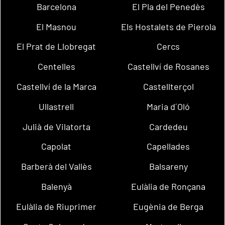
Barcelona
El Pla del Penedès
El Masnou
Els Hostalets de Pierola
El Prat de Llobregat
Cercs
Centelles
Castellví de Rosanes
Castellví de la Marca
Castellterçol
Ullastrell
Maria d´Oló
Julià de Vilatorta
Cardedeu
Capolat
Capellades
Barberà del Vallès
Balsareny
Balenyà
Eulàlia de Ronçana
Eulàlia de Riuprimer
Eugènia de Berga