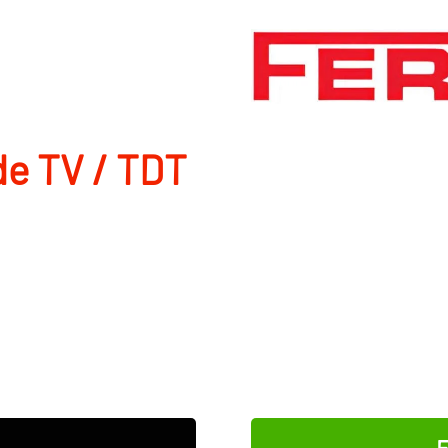
de TV / TDT
E