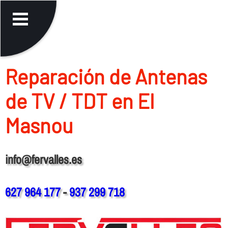
Reparación de Antenas
de TV / TDT en El
Masnou
info@fervalles.es
627 964 177
-
937 299 718