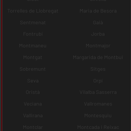
Torrelles de Llobregat
Maria de Besora
Sentmenat
Gaià
Fontrubí
Jorba
Montmaneu
Montmajor
Montgat
Margarida de Montbui
Sobremunt
Sitges
Seva
Orpí
Oristà
Vilalba Sasserra
Veciana
Vallromanes
Vallirana
Montesquiu
Montclar
Montcada i Reixac