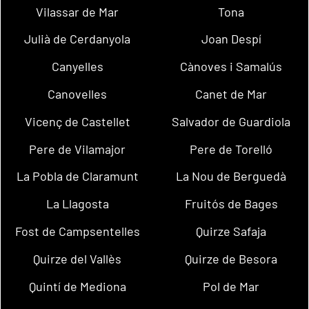
Vilassar de Mar
Tona
Julià de Cerdanyola
Joan Despí
Canyelles
Cànoves i Samalús
Canovelles
Canet de Mar
Vicenç de Castellet
Salvador de Guardiola
Pere de Vilamajor
Pere de Torelló
La Pobla de Claramunt
La Nou de Berguedà
La Llagosta
Fruitós de Bages
Fost de Campsentelles
Quirze Safaja
Quirze del Vallès
Quirze de Besora
Quintí de Mediona
Pol de Mar