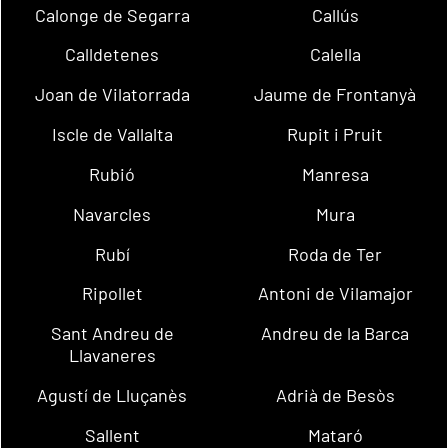
Calonge de Segarra
Callús
Calldetenes
Calella
Joan de Vilatorrada
Jaume de Frontanyà
Iscle de Vallalta
Rupit i Pruit
Rubió
Manresa
Navarcles
Mura
Rubí
Roda de Ter
Ripollet
Antoni de Vilamajor
Sant Andreu de
Andreu de la Barca
Llavaneres
Agustí de Lluçanès
Adrià de Besòs
Sallent
Mataró