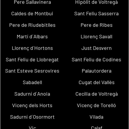
Pere Sallavinera
Hipòlit de Voltregà
Caldes de Montbui
Sant Feliu Sasserra
Pere de Riudebitlles
Pere de Ribes
Martí d´Albars
Llorenç Savall
Llorenç d´Hortons
Just Desvern
Sant Feliu de Llobregat
Sant Feliu de Codines
Sant Esteve Sesrovires
Palautordera
Sabadell
Cugat del Vallès
Sadurní d´Anoia
Cecília de Voltregà
Vicenç dels Horts
Vicenç de Torelló
Sadurní d´Osormort
Vilada
Vic
Calaf