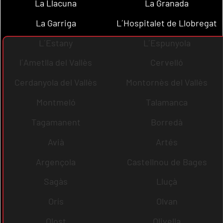
La Llacuna
La Granada
La Garriga
L´Hospitalet de Llobregat
L´Estany
L´Espunyola
l´Ametlla del Vallès
Cervelló
Cerdanyola del Vallès
Montornès del Vallès
Montmeló
Talamanca
Tagamanent
Borredà
Avià
Artés
Argençola
Castellnou de Bages
Sagàs
Lluçà
Orís
Olvan
Olost
Olivella