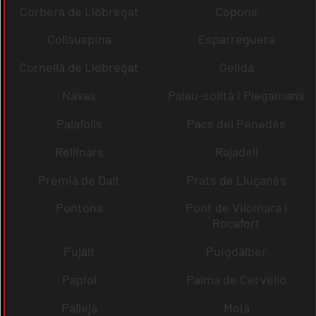
Corbera de Llobregat
Copons
Collsuspina
Esparreguera
Cornellà de Llobregat
Gelida
Navas
Palau-solità i Plegamans
Palafolls
Pacs del Penedès
Rellinars
Rajadell
Premià de Dalt
Prats de Lluçanès
Pontons
Pont de Vilomara i
Rocafort
Pujalt
Puigdàlber
Papiol
Palma de Cervelló
Pallejà
Moià