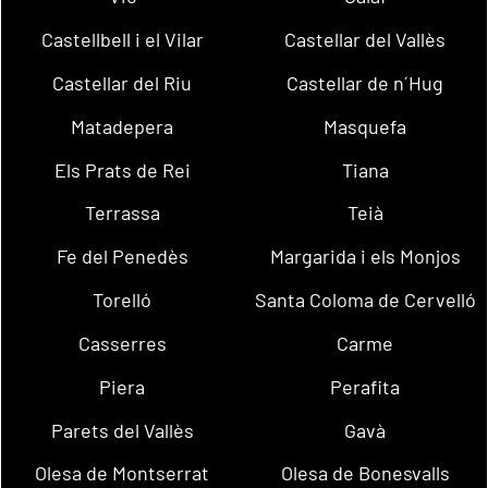
Castellbell i el Vilar
Castellar del Vallès
Castellar del Riu
Castellar de n´Hug
Matadepera
Masquefa
Els Prats de Rei
Tiana
Terrassa
Teià
Fe del Penedès
Margarida i els Monjos
Torelló
Santa Coloma de Cervelló
Casserres
Carme
Piera
Perafita
Parets del Vallès
Gavà
Olesa de Montserrat
Olesa de Bonesvalls