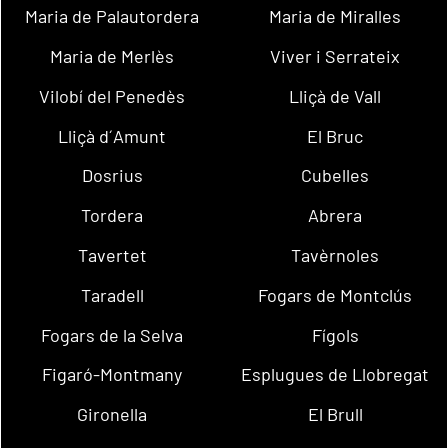
Maria de Palautordera
Maria de Miralles
Maria de Merlès
Viver i Serrateix
Vilobí del Penedès
Lliçà de Vall
Lliçà d´Amunt
El Bruc
Dosrius
Cubelles
Tordera
Abrera
Tavertet
Tavèrnoles
Taradell
Fogars de Montclús
Fogars de la Selva
Fígols
Figaró-Montmany
Esplugues de Llobregat
Gironella
El Brull