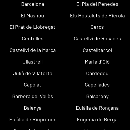
Barcelona
El Pla del Penedès
El Masnou
Els Hostalets de Pierola
El Prat de Llobregat
Cercs
Centelles
Castellví de Rosanes
Castellví de la Marca
Castellterçol
Ullastrell
Maria d´Oló
Julià de Vilatorta
Cardedeu
Capolat
Capellades
Barberà del Vallès
Balsareny
Balenyà
Eulàlia de Ronçana
Eulàlia de Riuprimer
Eugènia de Berga