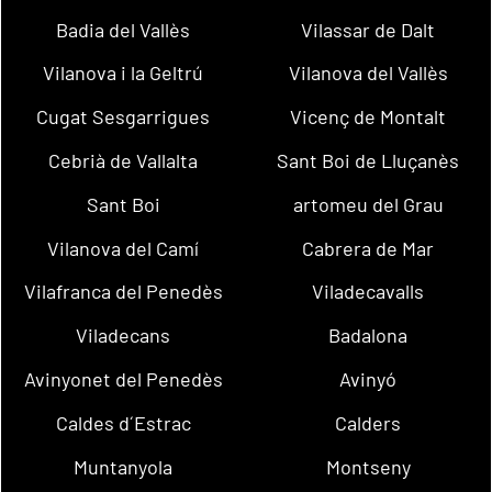
Badia del Vallès
Vilassar de Dalt
Vilanova i la Geltrú
Vilanova del Vallès
Cugat Sesgarrigues
Vicenç de Montalt
Cebrià de Vallalta
Sant Boi de Lluçanès
Sant Boi
artomeu del Grau
Vilanova del Camí
Cabrera de Mar
Vilafranca del Penedès
Viladecavalls
Viladecans
Badalona
Avinyonet del Penedès
Avinyó
Caldes d´Estrac
Calders
Muntanyola
Montseny