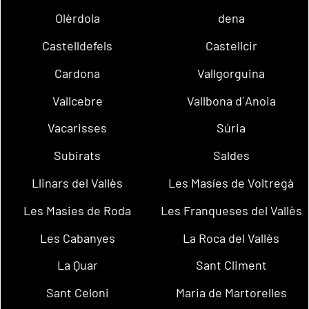
Olèrdola
dena
Castelldefels
Castellcir
Cardona
Vallgorguina
Vallcebre
Vallbona d´Anoia
Vacarisses
Súria
Subirats
Saldes
Llinars del Vallès
Les Masíes de Voltregà
Les Masies de Roda
Les Franqueses del Vallès
Les Cabanyes
La Roca del Vallès
La Quar
Sant Climent
Sant Celoni
Maria de Martorelles