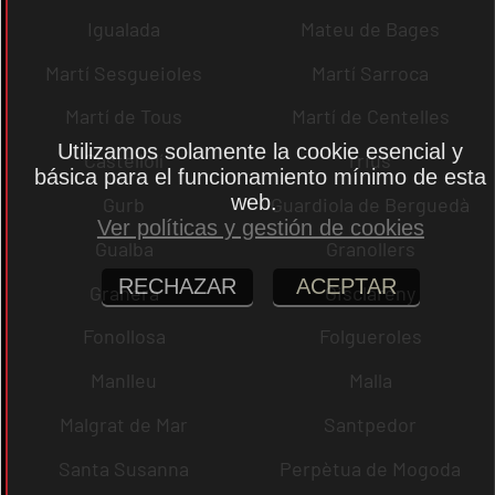
Igualada
Mateu de Bages
Martí Sesgueioles
Martí Sarroca
Martí de Tous
Martí de Centelles
Utilizamos solamente la cookie esencial y
Castellolí
rrius
básica para el funcionamiento mínimo de esta
web.
Gurb
Guardiola de Berguedà
Ver políticas y gestión de cookies
Gualba
Granollers
RECHAZAR
ACEPTAR
Granera
Gisclareny
Fonollosa
Folgueroles
Manlleu
Malla
Malgrat de Mar
Santpedor
Santa Susanna
Perpètua de Mogoda