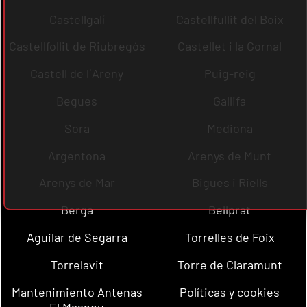
Castellgalí
Castellfullit del Boix
Castellfollit de Riubregós
Castellet i la Gornal
Castell de l´Areny
Puig-reig
Begues
Gallifa
Sora
Mediona
Argentona
Arenys de Munt
Arenys de Mar
Bigues i Riells
Berga
Bellprat
Aguilar de Segarra
Torrelles de Foix
Torrelavit
Torre de Claramunt
Mantenimiento Antenas
Políticas y cookies
El Masnou