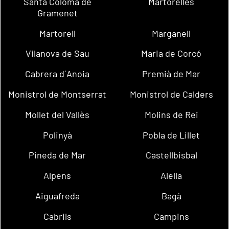
Santa Coloma de
Martorelles
Gramenet
Martorell
Marganell
Vilanova de Sau
Maria de Corcó
Cabrera d´Anoia
Premià de Mar
Monistrol de Montserrat
Monistrol de Calders
Mollet del Vallès
Molins de Rei
Polinyà
Pobla de Lillet
Pineda de Mar
Castellbisbal
Alpens
Alella
Aiguafreda
Bagà
Cabrils
Campins